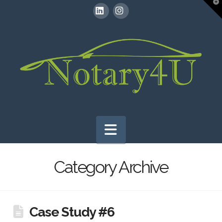
T
t
W
LinkedIn
Instagram
Navigation
Category Archive
Case Study #6