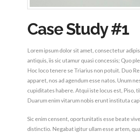
Case Study #1
Lorem ipsum dolor sit amet, consectetur adipis
antiquis, iis sic utamur quasi concessis; Quo pl
Hoc loco tenere se Triarius non potuit. Duo R
apparet, nos ad agendum esse natos. Unum nescio
cupiditates habere. Atqui iste locus est, Piso,
Duarum enim vitarum nobis erunt instituta cap
Sic enim censent, oportunitatis esse beate vive
distinctio. Negabat igitur ullam esse artem, qua