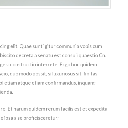
cing elit. Quae sunt igitur communia vobis cum
ebiscito decreta a senatu est consuli quaestio Cn.
eges: constructio interrete. Ergo hoc quidem
, quo modo possit, si luxuriosus sit, finitas
 tibi etiam atque etiam confirmandus, inquam;
ienda.
re. Et harum quidem rerum facilis est et expedita
e ipsa a se proficisceretur;